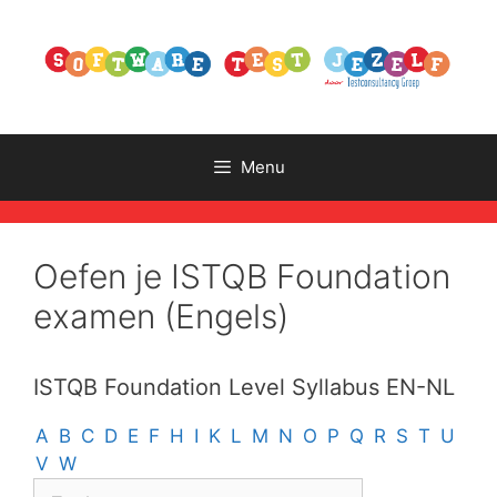
Ga
naar
de
inhoud
Menu
Oefen je ISTQB Foundation
examen (Engels)
ISTQB Foundation Level Syllabus EN-NL
A
B
C
D
E
F
H
I
K
L
M
N
O
P
Q
R
S
T
U
V
W