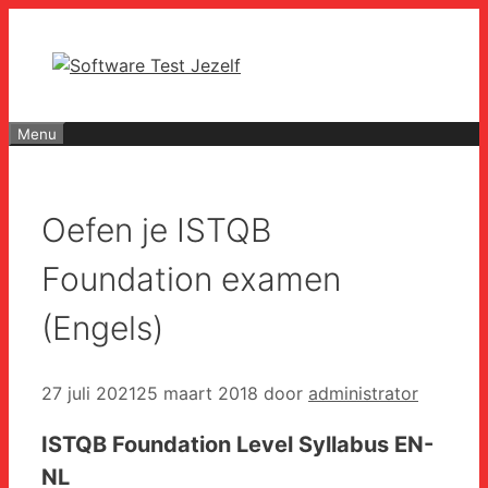
Ga
naar
de
inhoud
Menu
Oefen je ISTQB
Foundation examen
(Engels)
27 juli 2021
25 maart 2018
door
administrator
ISTQB Foundation Level Syllabus EN-
NL