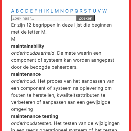
A
B
C
D
E
F
H
I
K
L
M
N
O
P
Q
R
S
T
U
V
W
Er zijn 12 begrippen in deze lijst die beginnen
met de letter M.
M
maintainability
onderhoudbaarheid
. De mate waarin een
component of systeem kan worden aangepast
door de beoogde beheerders.
maintenance
onderhoud
. Het proces van het aanpassen van
een component of systeem na oplevering om
fouten te herstellen, kwaliteitsattributen te
verbeteren of aanpassen aan een gewijzigde
omgeving
maintenance testing
onderhoudstesten
. Het testen van de wijzigingen
in een reeds operationeel systeem of het testen